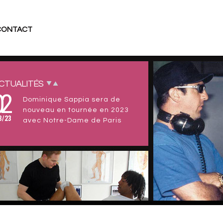
CONTACT
27
Dominique Sappia invité de
l'émission télé "Fou 2 Foot" à
1/15
18h (TV Sud Provence)
CTUALITÉS
02
Dominique Sappia sera de
nouveau en tournée en 2023
3/23
avec Notre-Dame de Paris
15
Dominique Sappia Kiné-Ostéo
du retour de Notre-Dame de
0/16
C'est avec un
Paris en France.
immense plaisir...
24
Dominique Sappia Kiné-Ostéo
des Insus (Jean-Louis Aubert et
5/16
Louis Bertignac). Dôme de
Marseille le 24 Mai 2016