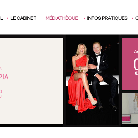
L
LE CABINET
MÉDIATHÈQUE
INFOS PRATIQUES
DOMINIQUE SAPPIA
PHOTOS
L'EQUIPE
PRESS BOOK
1
A
TÉLÉVISION & RADIO
VIDÉOS
0
1
0