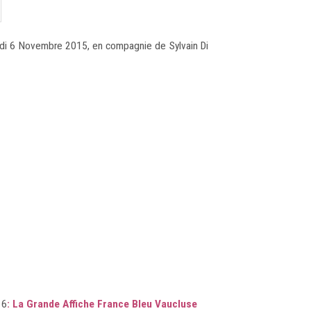
02
Dominique Sappia sera de
nouveau en tournée en 2023
edi 6 Novembre 2015, en compagnie de Sylvain Di
3/23
avec Notre-Dame de Paris
16
:
La Grande Affiche France Bleu Vaucluse