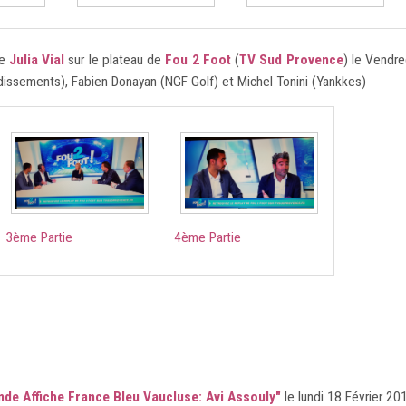
se
Julia Vial
sur le plateau de
Fou 2 Foot
(
TV Sud Provence
) le Vendr
0
issements), Fabien Donayan (NGF Golf) et Michel Tonini (Yankkes)
3ème Partie
4ème Partie
de Affiche France Bleu Vaucluse: Avi Assouly"
le lundi 18 Février 20